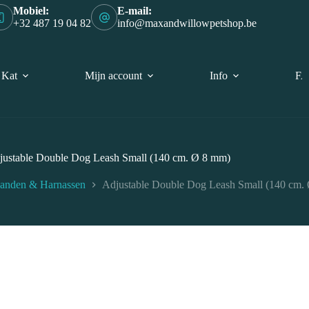
Mobiel:
E-mail:
+32 487 19 04 82
info@maxandwillowpetshop.be
Kat
Mijn account
Info
F
justable Double Dog Leash Small (140 cm. Ø 8 mm)
banden & Harnassen
Adjustable Double Dog Leash Small (140 cm.